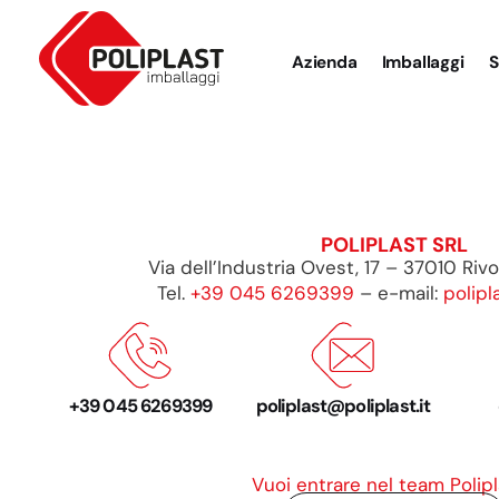
Azienda
Imballaggi
S
POLIPLAST SRL
Via dell’Industria Ovest, 17 – 37010 Riv
Tel.
+39 045 6269399
– e-mail:
polipl
+39 045 6269399
poliplast@poliplast.it
Vuoi entrare nel team Polip