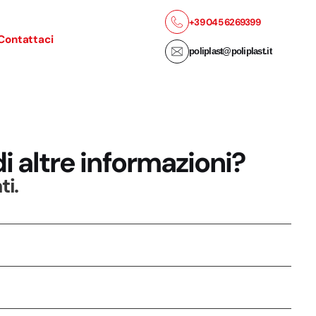
+39 045 6269399
Contattaci
poliplast@poliplast.it
i altre informazioni?
ti.